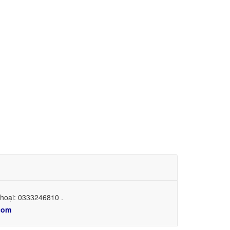
thoại: 0333246810 .
com