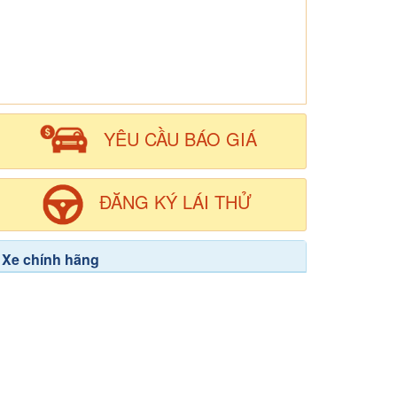
YÊU CẦU BÁO GIÁ
ĐĂNG KÝ LÁI THỬ
Xe chính hãng