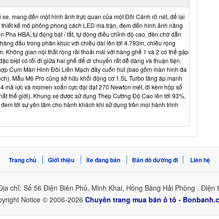
i xe, mang đến một hình ảnh trực quan của một Đôi Cánh rõ nét, để lại
ó thiết kế mô phỏng phong cách LED ma trận, đem đến hình ảnh năng
 Pha HBA, tự động bật / tắt, tự động điều chỉnh độ cao, đèn chờ dẫn
hàng đầu trong phân khúc với chiều dài lên tới 4.793m, chiều rộng
. Không gian nội thất rộng rãi thoải mái với hàng ghế 1 và 2 có thể gập
ặc biệt có lối đi giữa hai ghế để di chuyển rất dễ dàng và thuận tiện.
t hợp Cụm Màn Hình Đôi Liền Mạch đầy cuốn hút (bao gồm màn hình đa
5 inch). Mẫu M6 Pro cũng sở hữu khối động cơ 1.5L Turbo tăng áp mạnh
174 mã lực và momen xoắn cực đại đạt 270 Newton mét, đi kèm hộp số
hất thế giới). Khung xe được sử dụng Thép Cường Độ Cao lên tới 93%,
o đem tới sự yên tâm cho hành khách khi sử dụng trên mọi hành trình
Trang chủ
Giới thiệu
Xe đang bán
Bản đồ đường đi
Liên hệ
 Địa chỉ: Số 56 Điện Biên Phủ, Minh Khai, Hồng Bàng Hải Phòng . Điện 
yright Notice © 2006-2026
Chuyên trang mua bán ô tô - Bonbanh.