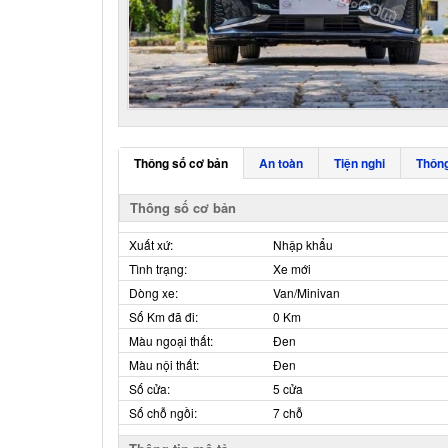
Thông số cơ bản
An toàn
Tiện nghi
Thông
Thông số cơ bản
Xuất xứ:
Nhập khẩu
Tình trạng:
Xe mới
Dòng xe:
Van/Minivan
Số Km đã đi:
0 Km
Màu ngoại thất:
Đen
Màu nội thất:
Đen
Số cửa:
5 cửa
Số chỗ ngồi:
7 chỗ