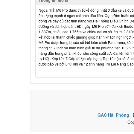
Thông tin mô tả
Ngoại thất M6 Pro được thiết kế đồng nhất ở đầu xe và đuô
ấn tượng mạnh ở ngay cái nhìn đầu tiên. Cụm Đèn trước c
động và đấy đủ các tính năng với Hệ Thống Điều Chỉnh Đèn
đường và tích hợp dải LED ngày. M6 Pro sở hữu kích thước 
1.837m, chiều cao 1.765m và chiều dài cơ sở lên tới 2.810m
kết hợp lại thành chiếc giường giúp hành khách nghỉ ngơi, đ
M6 Pro được trang bị cửa sổ trời toàn cảnh Panorama, kế
thông tin 7 inch và màn hình giải trí đa phương tiện 10.2
hàng đầu trong phân khúc, cho công suất cực đại lên tới 
Ly HỢp Kép Ướt 7 Cấp (được xếp hạng Top 10 hộp số tốt n
được bảo vệ bởi 6 túi khí và 12 tính năng Trợ Lái Nâng Ca
GAC Hải Phòng
.
Cop